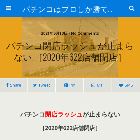
パチンコはプロしか勝てない！
2021年5月13日 • No Comments
パチンコ閉店ラッシュが止まら
ない ［2020年622店舗閉店］
Share
Tweet
Pin
Mail
SMS
パチンコ
閉店ラッシュ
が止まらない
［
2020年622店舗閉店
］