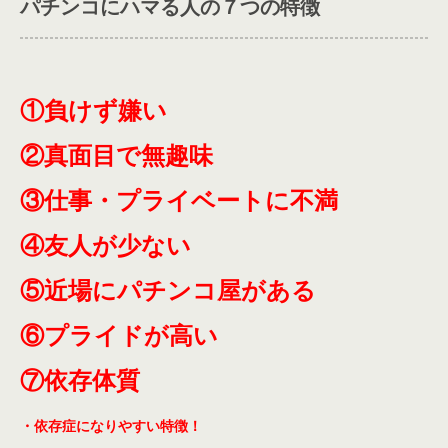
パチンコにハマる人の７つの特徴
①負けず嫌い
②真面目で無趣味
③仕事・プライベートに不満
④友人が少ない
⑤近場にパチンコ屋がある
⑥プライドが高い
⑦依存体質
・依存症になりやすい特徴！