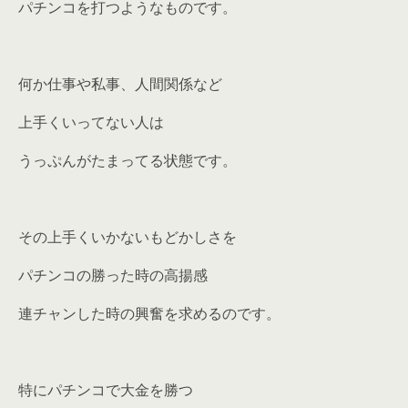
パチンコを打つようなものです。
何か仕事や私事、人間関係など
上手くいってない人は
うっぷんがたまってる状態です。
その上手くいかないもどかしさを
パチンコの勝った時の高揚感
連チャンした時の興奮を求めるのです。
特にパチンコで大金を勝つ