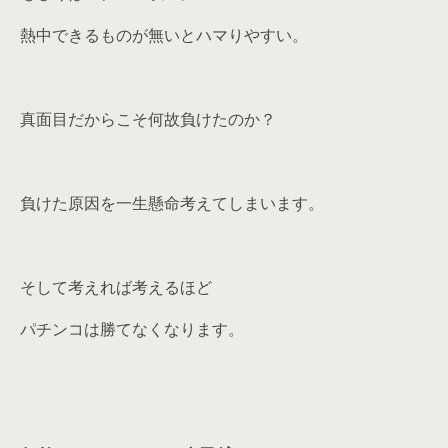
熱中できるものが無いとハマりやすい。
真面目だからこそ何故負けたのか？
負けた原因を一生懸命考えてしまいます。
そして考えれば考えるほど
パチンコは勝てなくなります。