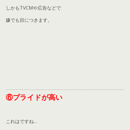
しかもTVCMや広告などで
嫌でも目につきます。
⑥プライドが高い
これはですね…