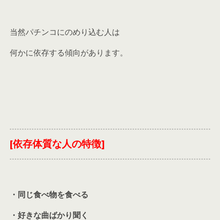
当然パチンコにのめり込む人は
何かに依存する傾向があります。
[依存体質な人の特徴]
・同じ食べ物を食べる
・好きな曲ばかり聞く