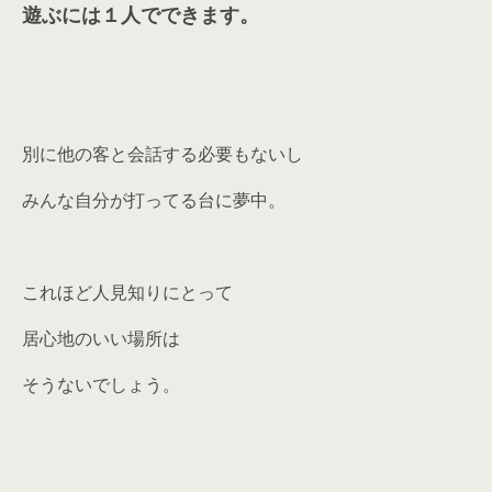
遊ぶには１人でできます。
別に他の客と会話する必要もないし
みんな自分が打ってる台に夢中。
これほど人見知りにとって
居心地のいい場所は
そうないでしょう。