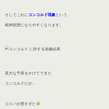
そしてこれに
コンコルド現象
という
精神状態になりやすくなります。
莫大な予算をかけてできた
コンコルドだが…
コスパが悪すぎた