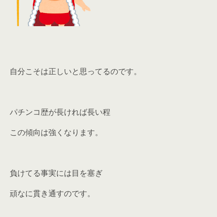
自分こそは正しいと思ってるのです。
パチンコ歴が長ければ長い程
この傾向は強くなります。
負けてる事実には目を塞ぎ
頑なに貫き通すのです。