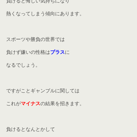
負けると悔しい気持ちになり
熱くなってしまう傾向にあります。
スポーツや勝負の世界では
負けず嫌いの性格は
プラス
に
なるでしょう。
ですがことギャンブルに関しては
これが
マイナス
の結果を招きます。
負けるとなんとかして