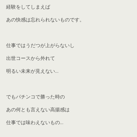
経験をしてしまえば
あの快感は忘れられないものです。
仕事ではうだつが上がらないし
出世コースから外れて
明るい未来が見えない…
でもパチンコで勝った時の
あの何とも言えない高揚感は
仕事では味わえないもの…