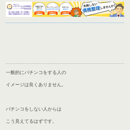
一般的にパチンコをする人の
イメージは良くありません。
パチンコをしない人からは
こう見えてるはずです。