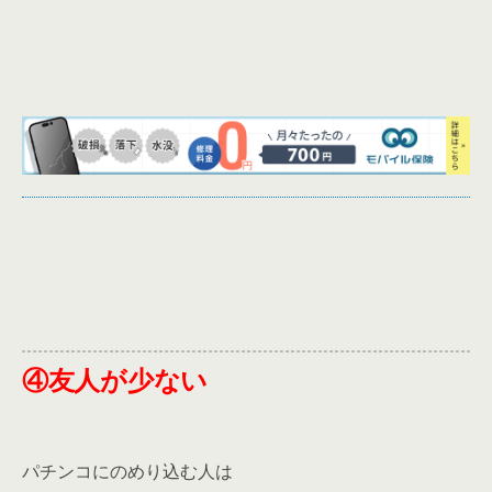
④友人が少ない
パチンコにのめり込む人は