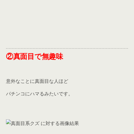
②真面目で無趣味
意外なことに真面目な人ほど
パチンコにハマるみたいです。