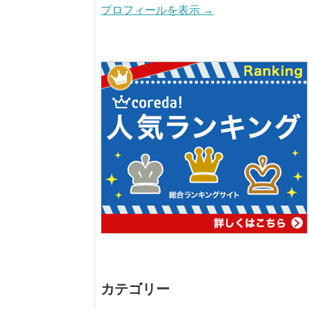
プロフィールを表示 →
カテゴリー