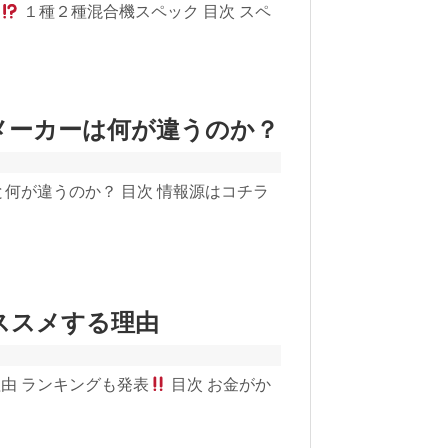
も
１種２種混合機スペック 目次 スペ
メーカーは何が違うのか？
と何が違うのか？ 目次 情報源はコチラ
ススメする理由
由 ランキングも発表
目次 お金がか