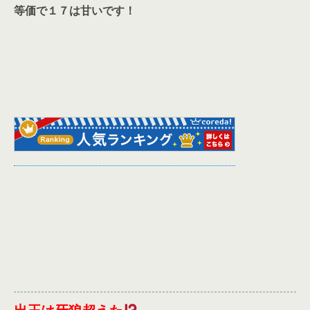
等価で１７は甘いです！
出玉は牙狼超えた