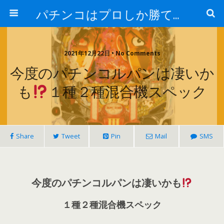
パチンコはプロしか勝てない！
2021年12月22日 • No Comments
今度のパチンコルパンは凄いか
も
１種２種混合機スペック
Share
Tweet
Pin
Mail
SMS
今度のパチンコルパンは凄いかも
１種２種混合機スペック