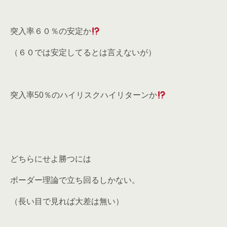
突入率６０％の安定か
（６０では安定してるとは言えないが）
突入率50％のハイリスクハイリターンか
どちらにせよ勝つには
ボーダー理論で立ち回るしかない。
（長い目で見れば大差は無い）