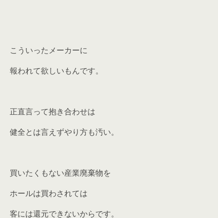
こういったメーカーに
報われて欲しいもんです。
正直言って抱き合わせは
健全とは言えずやり方も汚い。
買いたくもない産業廃棄物を
ホールは買わされては
客には還元できないからです。