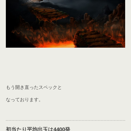
もう開き直ったスペックと
なっております。
初当たり平均出玉は4400発