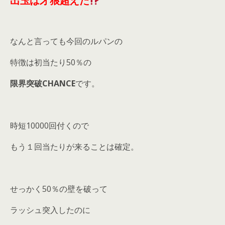
なんと言っても今回のルパンの
特徴は初当たり50％の
限界突破CHANCE
です。
時短10000回付くので
もう１回当たりが来ることは確定。
せっかく50％の壁を破って
ラッシュ突入したのに