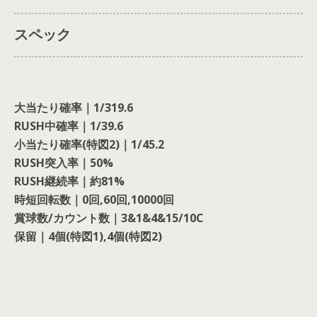
スペック
大当たり確率｜1/319.6
RUSH中確率｜1/39.6
小当たり確率(特図2)｜1/45.2
RUSH突入率｜50%
RUSH継続率｜約81%
時短回転数｜0回,60回,10000回
賞球数/カウント数｜3&1&4&15/10C
保留｜4個(特図1),4個(特図2)