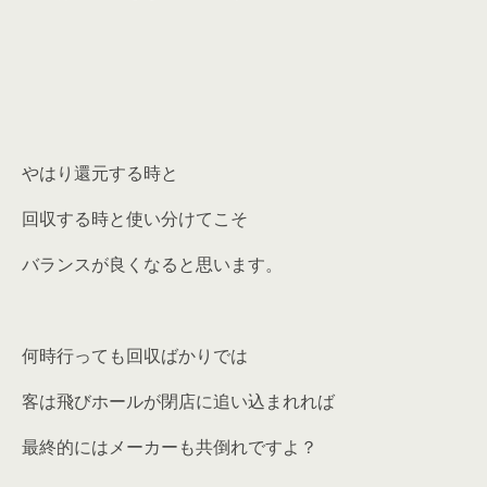
やはり還元する時と
回収する時と使い分けてこそ
バランスが良くなると思います。
何時行っても回収ばかりでは
客は飛びホールが閉店に追い込まれれば
最終的にはメーカーも共倒れですよ？