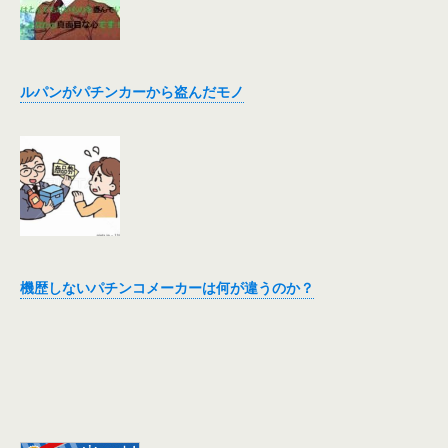
ルパンがパチンカーから盗んだモノ
機歴しないパチンコメーカーは何が違うのか？