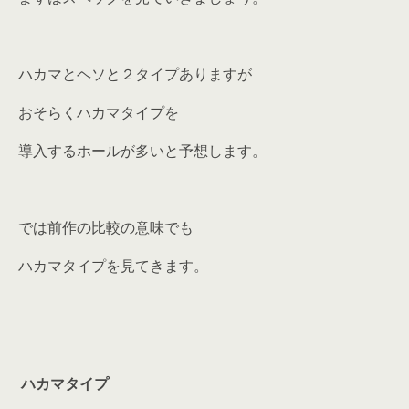
ハカマとヘソと２タイプありますが
おそらくハカマタイプを
導入するホールが多いと予想します。
では前作の比較の意味でも
ハカマタイプを見てきます。
ハカマタイプ