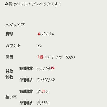
今度はヘソタイプスペックです！
ヘソタイプ
賞球
4
＆5＆14
カウント
9C
保留
1個
(1チャッカーのみ)
1回開放
0.272秒
開放
秒数
2回開放
0.468秒×2
1回開放
約
31
%
拾い率
2回開放
約53%