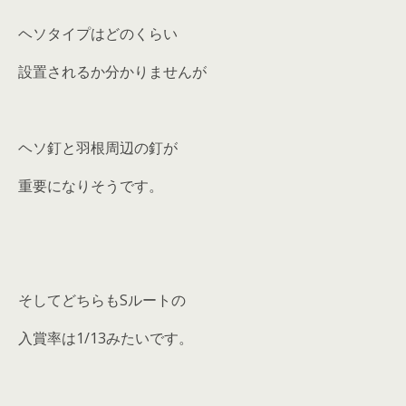
ヘソタイプはどのくらい
設置されるか分かりませんが
ヘソ釘と羽根周辺の釘が
重要になりそうです。
そしてどちらもSルートの
入賞率は1/13みたいです。