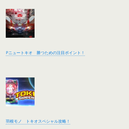
Pニュートキオ 勝つための注目ポイント！
羽根モノ トキオスペシャル攻略！