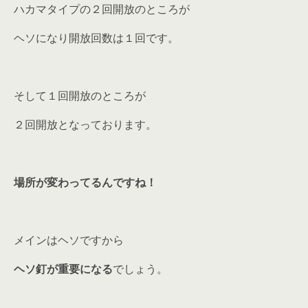
ハカマタイプの２回開放のところが
ヘソになり開放回数は１回です。
そして１回開放のところが
２回開放となっております。
場所が変わってるんですね！
メインはヘソですから
ヘソ釘が重要になる
でしょう。