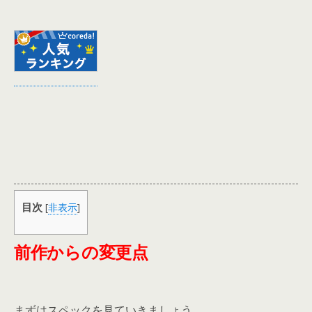
目次
[
非表示
]
前作からの変更点
まずはスペックを見ていきましょう。