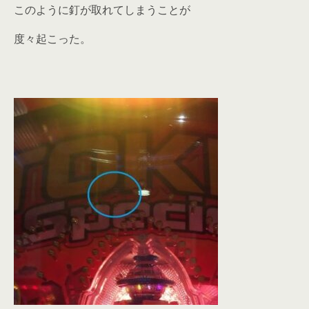
このように釘が取れてしまうことが
度々起こった。