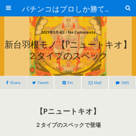
パチンコはプロしか勝てない！
2021年5月4日 • No Comments
新台羽根モノ【Pニュートキオ】
２タイプのスペック
Share
Tweet
Pin
Mail
SMS
【Pニュートキオ】
２タイプのスペックで登場