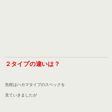
２タイプの違いは？
先程はハカマタイプのスペックを
見ていきましたが