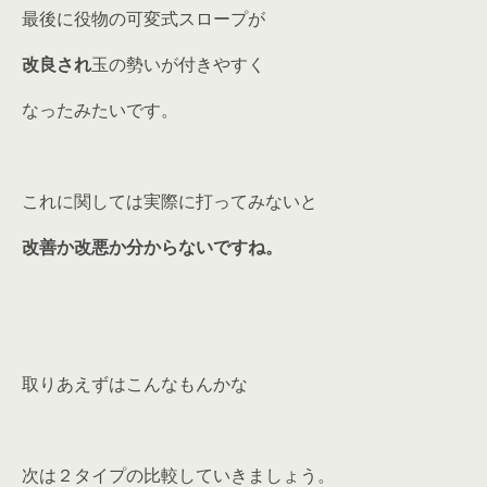
最後に役物の可変式スロープが
改良され
玉の勢いが付きやすく
なったみたいです。
これに関しては実際に打ってみないと
改善か改悪か分からないですね。
取りあえずはこんなもんかな
次は２タイプの比較していきましょう。