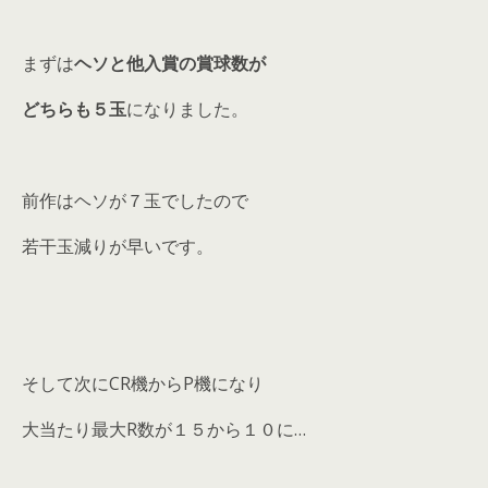
まずは
ヘソと他入賞の賞球数が
どちらも
５玉
になりました。
前作はヘソが７玉でしたので
若干玉減りが早いです。
そして次にCR機からP機になり
大当たり最大R数が１５から１０に…