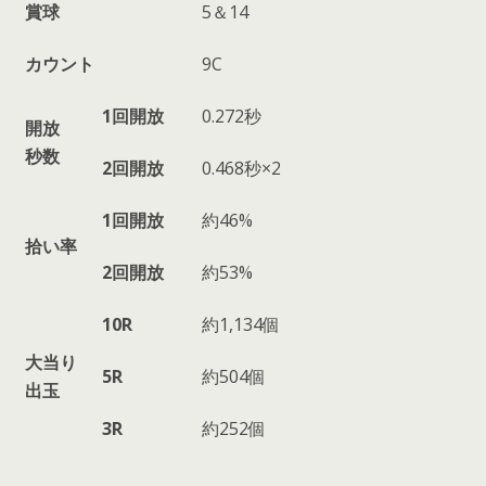
賞球
5＆14
カウント
9C
1回開放
0.272秒
開放
秒数
2回開放
0.468秒×2
1回開放
約46%
拾い率
2回開放
約53%
10R
約1,134個
大当り
5R
約504個
出玉
3R
約252個