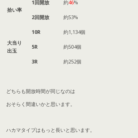
1回開放
約
46
%
拾い率
2回開放
約53%
10R
約1,134個
大当り
5R
約504個
出玉
3R
約252個
どちらも開放時間が同じなのは
おそらく間違いかと思います。
ハカマタイプはもっと長いと思います。