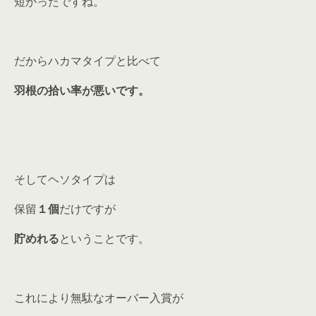
短かったですね。
だからハカマタイプと比べて
羽根の拾い率が悪いです。
そしてヘソタイプは
保留
１個
だけですが
貯めれる
ということです。
これにより無駄なオーバー入賞が