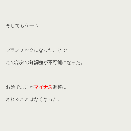
そしてもう一つ
プラスチックになったことで
この部分の
釘調整が不可能
になった。
お陰でここが
マイナス
調整に
されることはなくなった。