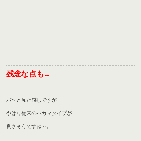
残念な点も…
パッと見た感じですが
やはり従来のハカマタイプが
良さそうですね～。