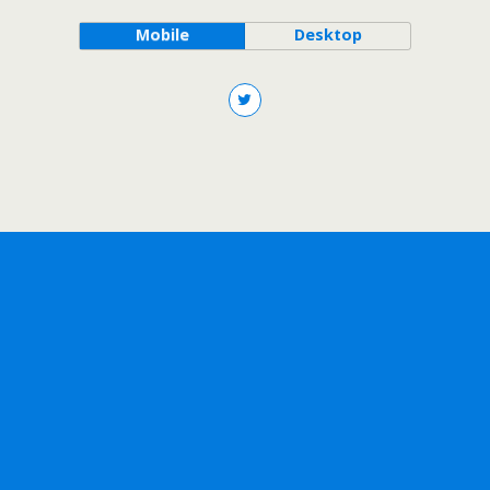
Mobile
Desktop