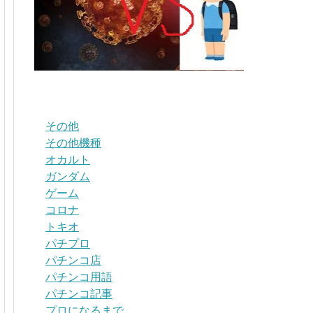
その他
その他機種
オカルト
ガンダム
ゲーム
コロナ
トキオ
パチプロ
パチンコ店
パチンコ用語
パチンコ記事
プロになるまで