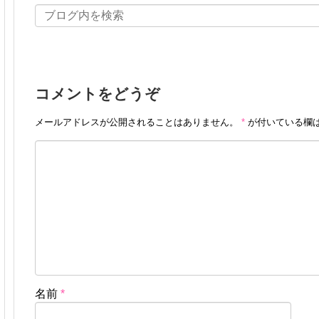
コメントをどうぞ
メールアドレスが公開されることはありません。
*
が付いている欄
名前
*