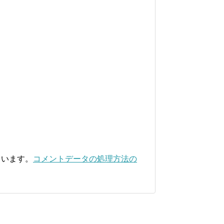
ています。
コメントデータの処理方法の