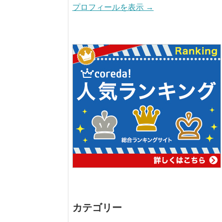
プロフィールを表示 →
カテゴリー