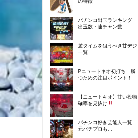
の特徴
パチンコ出玉ランキング
出玉数・連チャン数
遊タイムを狙うべき甘デジ
一覧
Pニュートキオ初打ち 勝
つための注目ポイント！
【ニュートキオ】甘い役物
確率を見抜け
パチンコ好き芸能人一覧
元パチプロも…