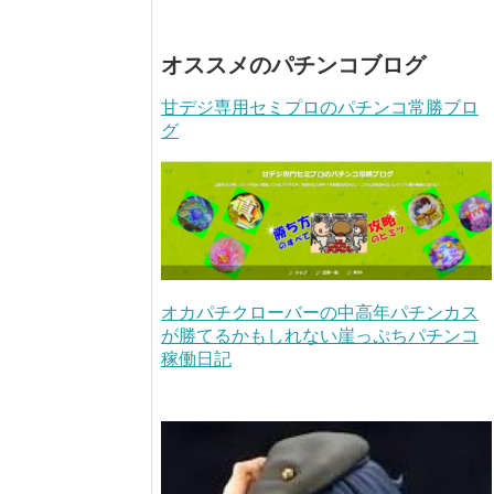
オススメのパチンコブログ
甘デジ専用セミプロのパチンコ常勝ブロ
グ
オカパチクローバーの中高年パチンカス
が勝てるかもしれない崖っぷちパチンコ
稼働日記