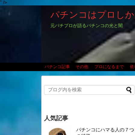
" />
パチンコはプロしか
元パチプロが語るパチンコの光と闇
パチンコ記事
その他
プロになるまで
依
人気記事
パチンコにハマる人の７つ