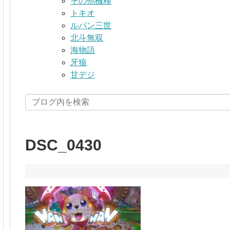
その他機種
トキオ
ルパン三世
北斗無双
海物語
牙狼
甘デジ
DSC_0430