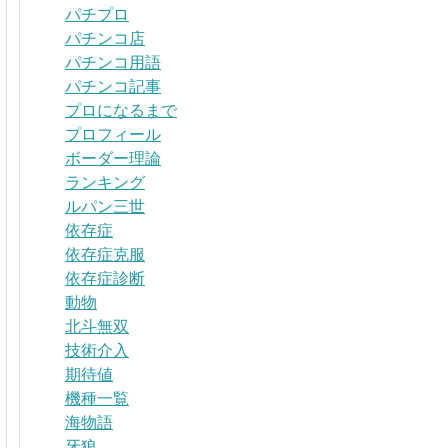
パチプロ
パチンコ店
パチンコ用語
パチンコ記事
プロになるまで
プロフィール
ボーダー理論
ランキング
ルパン三世
依存症
依存症克服
依存症診断
動物
北斗無双
技術介入
期待値
機種一覧
海物語
牙狼