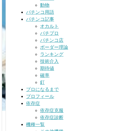
動物
パチンコ用語
パチンコ記事
オカルト
パチプロ
パチンコ店
ボーダー理論
ランキング
技術介入
期待値
確率
釘
プロになるまで
プロフィール
依存症
依存症克服
依存症診断
機種一覧