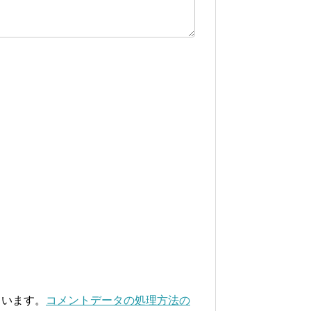
ています。
コメントデータの処理方法の