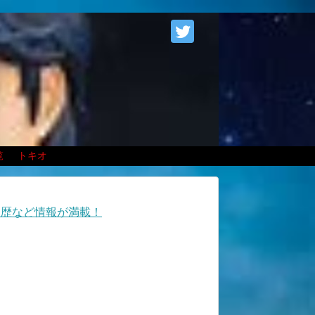
覧
トキオ
履歴など情報が満載！