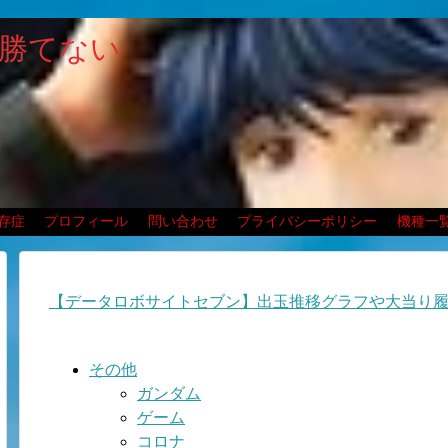
勝てない
存症
プロフィール
問い合わせ
プライバシーポリシー
機種一
【データロボサイトセブン】出玉推移グラフや大当り
その他
ガンダム
ゲーム
コロナ