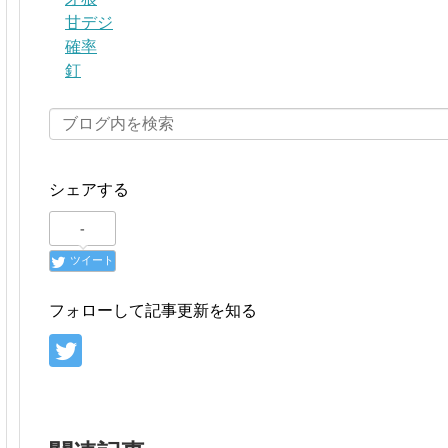
甘デジ
確率
釘
シェアする
-
ツイート
フォローして記事更新を知る