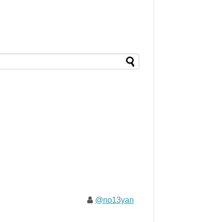
@no13yan