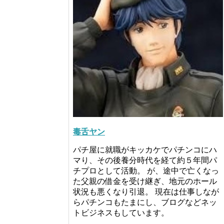
毒舌ヤン
パチ屋に就職がキッカケでパチンコにハ
マり、その後養分時代を経て約５年間パ
チプロとして活動。 が、途中で亡くなっ
た父親の借金を受け継ぎ、地元のホール
状況も悪くなり引退。 現在は仕事しなが
らパチンコもたまにし、ブログなどネッ
トビジネスもしています。