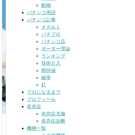
動物
パチンコ用語
パチンコ記事
オカルト
パチプロ
パチンコ店
ボーダー理論
ランキング
技術介入
期待値
確率
釘
プロになるまで
プロフィール
依存症
依存症克服
依存症診断
機種一覧