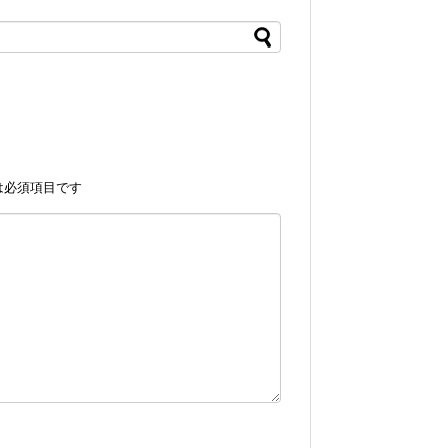
は必須項目です