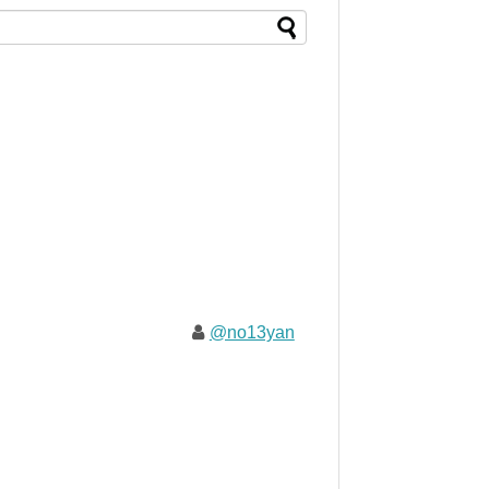
@no13yan