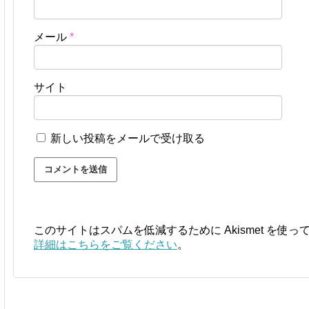
メール
*
サイト
新しい投稿をメールで受け取る
このサイトはスパムを低減するために Akismet を使っ
詳細はこちらをご覧ください
。