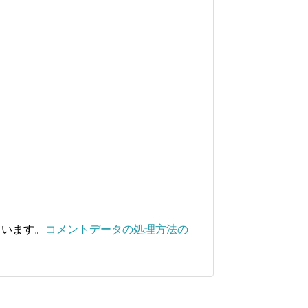
ています。
コメントデータの処理方法の