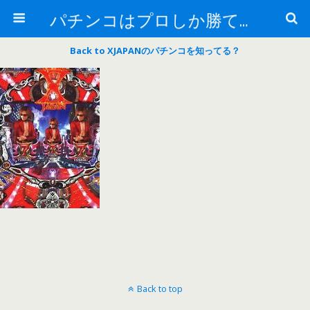
パチンコはプロしか勝てない！
Back to XJAPANのパチンコを知ってる？
Back to top