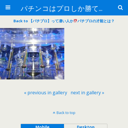
パチンコはプロしか勝てない！
Back to 【パチプロ】って凄い人か
パチプロの才能とは？
« previous in gallery
next in gallery »
Back to top
Mobile
Desktop