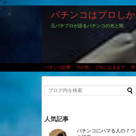
" />
パチンコはプロしか
元パチプロが語るパチンコの光と闇
パチンコ記事
その他
プロになるまで
依
人気記事
パチンコにハマる人の７つ