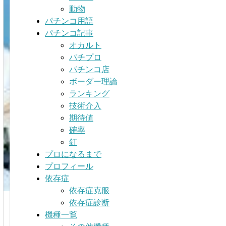
動物
パチンコ用語
パチンコ記事
オカルト
パチプロ
パチンコ店
ボーダー理論
ランキング
技術介入
期待値
確率
釘
プロになるまで
プロフィール
依存症
依存症克服
依存症診断
機種一覧