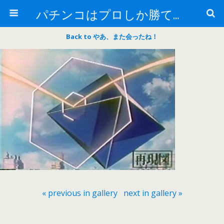
パチンコはプロしか勝てない！
Back to やあ、また会ったね！
« previous in gallery
next in gallery »